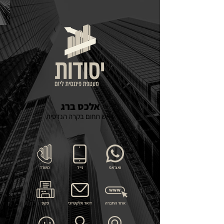
אלכס ברג
ראש תחום בקרה הנדסית
ואצ׳אפ
נייד
משרד
אתר החברה
דואר אלקטרוני
פקס